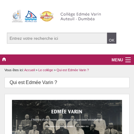
MENU
Vous êtes ici:
Accueil
>
Le collège
>
Qui est Edmée Varin ?
Associations
Qui est Edmée Varin ?
Développement durable
Evènements
Le collège
Pédagogie